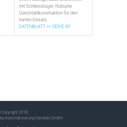
mit Schliessbügel. Robuste
Ganzstahlkonstruktion fur den
harten Einsatz.
DATENBLATT >> SERIE BF
Copyright 2018;
eta Automatisierung Handels GmbH