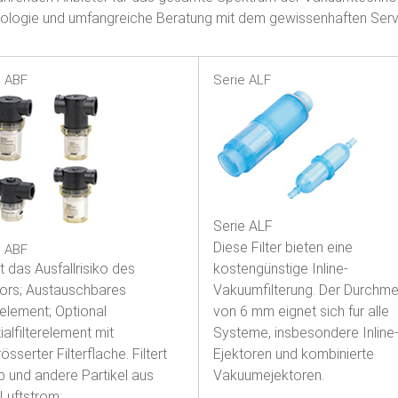
ologie und umfangreiche Beratung mit dem gewissenhaften Serv
e ABF
Serie ALF
Serie ALF
Diese Filter bieten eine
e ABF
 das Ausfallrisiko des
kostengünstige Inline-
tors; Austauschbares
Vakuumfilterung. Der Durchm
relement; Optional
von 6 mm eignet sich fur alle
alfilterelement mit
Systeme, insbesondere Inline
össerter Filterflache. Filtert
Ejektoren und kombinierte
b und andere Partikel aus
Vakuumejektoren.
Luftstrom;
.