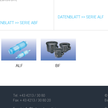
.
.
DATENBLATT >> SERIE ALF
NBLATT >> SERIE ABF
Tel.: +43 4213 / 30 80
© 
Fax. + 43 4213 / 30 80 20
B