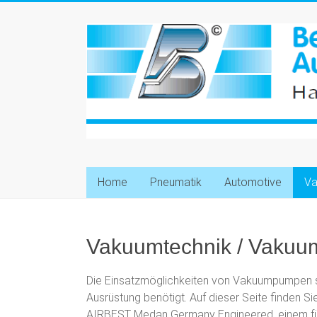
Zum
Inhalt
B
springen
e
t
a
A
u
Home
Pneumatik
Automotive
Va
t
o
Vakuumtechnik / Vakuumf
m
a
Die Einsatzmöglichkeiten von Vakuumpumpen sin
Ausrüstung benötigt. Auf dieser Seite finden
t
AIRBEST Medan Germany Engineered, einem füh