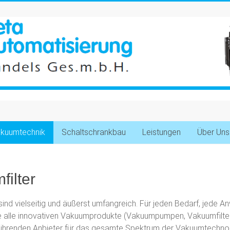
kuumtechnik
Schaltschrankbau
Leistungen
Über Uns
ilter
d vielseitig und äußerst umfangreich. Für jeden Bedarf, jede A
 Sie alle innovativen Vakuumprodukte (Vakuumpumpen, Vakuumfi
renden Anbieter für das gesamte Spektrum der Vakuumtechnolo