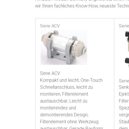
i
wir Ihnen fachliches Know-How, neueste Techn
s
Serie ACV
Seri
i
e
r
u
n
Serie ACV
Kompakt und leicht; One-Touch
Seri
g
Schnellanschluss, leicht zu
Senkt
:
montieren; Filterelement
Ejek
austauschbar; Leicht zu
Filte
P
montierendes und
Spezi
n
demontierendes Design;
vergr
Filterelement ohne Werkzeug
Stau
e
austauschbar; Gerade Bauform;
dem 