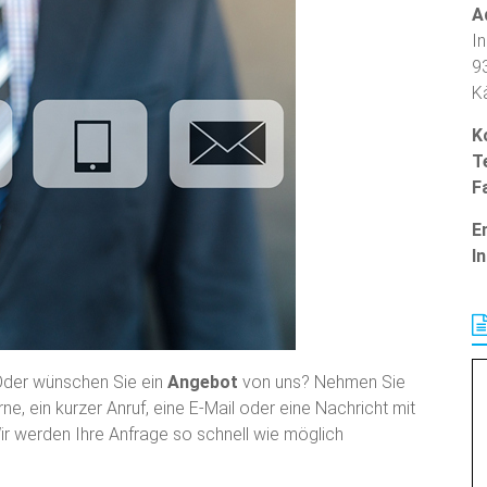
A
In
9
K
K
Te
F
E
I
der wünschen Sie ein
Angebot
von uns? Nehmen Sie
ne, ein kurzer Anruf, eine E-Mail oder eine Nachricht mit
r werden Ihre Anfrage so schnell wie möglich