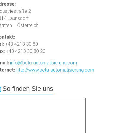
dresse:
dustriestraße 2
314 Launsdorf
ärnten – Österreich
ontakt:
l:
+43 4213 30 80
ax:
+43 4213 30 80 20
mail:
info@beta-automatisierung.com
nternet:
http://www.beta-automatisierung.com
So finden Sie uns