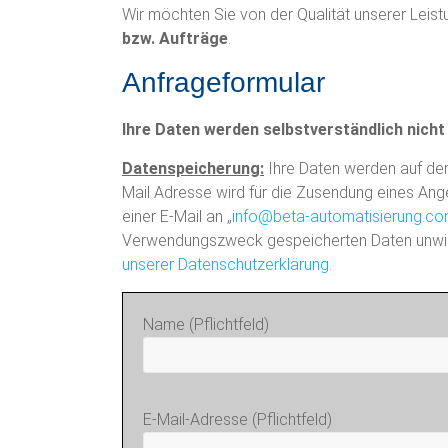
Wir möchten Sie von der Qualität unserer Leis
u
bzw. Aufträge
.
m
Anfrageformular
a
Ihre Daten werden selbstverständlich nicht 
t
Datenspeicherung:
Ihre Daten werden auf de
i
Mail Adresse wird für die Zusendung eines Ang
k
einer E-Mail an „
info@beta-automatisierung.c
Verwendungszweck gespeicherten Daten unwid
–
unserer Datenschutzerklärung.
A
Name (Pflichtfeld)
u
t
o
E-Mail-Adresse (Pflichtfeld)