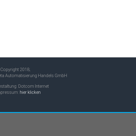
Copyright 2018;
eta Automatisierung Handels GmbH
staltung: Dotcom Internet
mpressum:
hier klicken