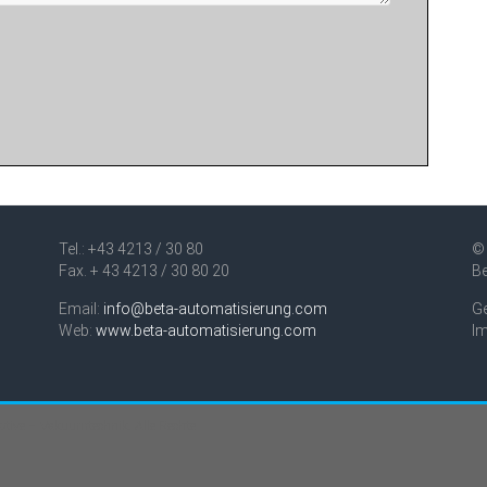
Tel.: +43 4213 / 30 80
© 
Fax. + 43 4213 / 30 80 20
B
Email:
info@beta-automatisierung.com
Ge
Web:
www.beta-automatisierung.com
I
otive – Vakuumtechnik
. Alle Rechte