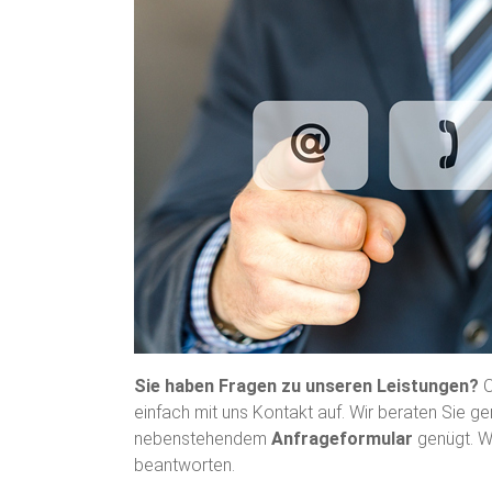
i
s
i
e
r
u
n
g
:
Sie haben Fragen zu unseren Leistungen?
O
P
einfach mit uns Kontakt auf. Wir beraten Sie ger
n
nebenstehendem
Anfrageformular
genügt. Wi
beantworten.
e