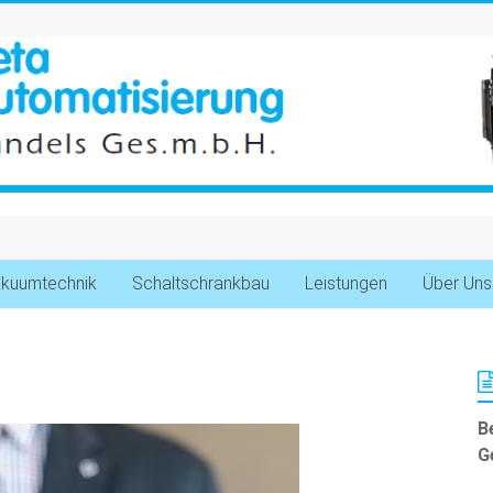
kuumtechnik
Schaltschrankbau
Leistungen
Über Uns
B
G