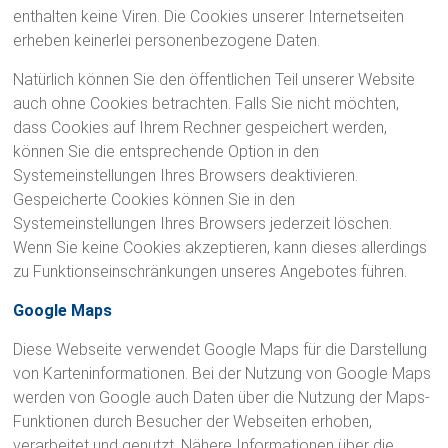
u
enthalten keine Viren. Die Cookies unserer Internetseiten
erheben keinerlei personenbezogene Daten.
m
Natürlich können Sie den öffentlichen Teil unserer Website
t
auch ohne Cookies betrachten. Falls Sie nicht möchten,
dass Cookies auf Ihrem Rechner gespeichert werden,
e
können Sie die entsprechende Option in den
c
Systemeinstellungen Ihres Browsers deaktivieren.
Gespeicherte Cookies können Sie in den
h
Systemeinstellungen Ihres Browsers jederzeit löschen.
n
Wenn Sie keine Cookies akzeptieren, kann dieses allerdings
zu Funktionseinschränkungen unseres Angebotes führen.
i
Google Maps
k
Diese Webseite verwendet Google Maps für die Darstellung
E
von Karteninformationen. Bei der Nutzung von Google Maps
i
werden von Google auch Daten über die Nutzung der Maps-
n
Funktionen durch Besucher der Webseiten erhoben,
e
verarbeitet und genutzt. Nähere Informationen über die