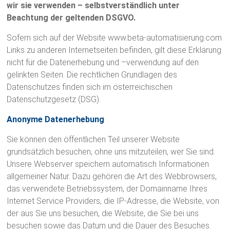
a
wir sie verwenden – selbstverständlich unter
t
Beachtung der geltenden DSGVO.
i
Sofern sich auf der Website www.beta-automatisierung.com
Links zu anderen Internetseiten befinden, gilt diese Erklärung
s
nicht für die Datenerhebung und –verwendung auf den
i
gelinkten Seiten. Die rechtlichen Grundlagen des
Datenschutzes finden sich im österreichischen
e
Datenschutzgesetz (DSG).
r
Anonyme Datenerhebung
u
Sie können den öffentlichen Teil unserer Website
grundsätzlich besuchen, ohne uns mitzuteilen, wer Sie sind.
n
Unsere Webserver speichern automatisch Informationen
g
allgemeiner Natur. Dazu gehören die Art des Webbrowsers,
das verwendete Betriebssystem, der Domainname Ihres
:
Internet Service Providers, die IP-Adresse, die Website, von
P
der aus Sie uns besuchen, die Website, die Sie bei uns
besuchen sowie das Datum und die Dauer des Besuches.