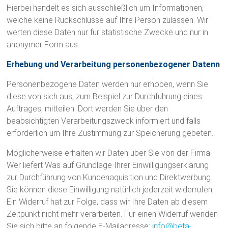
n
Hierbei handelt es sich ausschließlich um Informationen,
e
welche keine Rückschlüsse auf Ihre Person zulassen. Wir
werten diese Daten nur für statistische Zwecke und nur in
u
anonymer Form aus.
m
Erhebung und Verarbeitung personenbezogener Datenn
a
Personenbezogene Daten werden nur erhoben, wenn Sie
diese von sich aus, zum Beispiel zur Durchführung eines
t
Auftrages, mitteilen. Dort werden Sie über den
i
beabsichtigten Verarbeitungszweck informiert und falls
erforderlich um Ihre Zustimmung zur Speicherung gebeten.
k
Möglicherweise erhalten wir Daten über Sie von der Firma
–
Wer liefert Was auf Grundlage Ihrer Einwilligungserklärung
A
zur Durchführung von Kundenaquisition und Direktwerbung.
Sie können diese Einwilligung natürlich jederzeit widerrufen.
u
Ein Widerruf hat zur Folge, dass wir Ihre Daten ab diesem
t
Zeitpunkt nicht mehr verarbeiten. Für einen Widerruf wenden
Sie sich bitte an folgende E-Mailadresse:
info@beta-