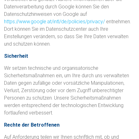
w
Datenverarbeitung durch Google können Sie den
e
Datenschutzhinweisen von Google auf
i
https://www.google.at/intl/de/policies/privacy/
entnehmen.
t
Dort können Sie im Datenschutzcenter auch Ihre
e
Einstellungen verändern, so dass Sie Ihre Daten verwalten
r
und schützen können.
e
Sicherheit
W
o
Wir setzen technische und organisatorische
r
Sicherheitsmaßnahmen ein, um Ihre durch uns verwalteten
d
Daten gegen zufällige oder vorsätzliche Manipulationen,
P
Verlust, Zerstörung oder vor dem Zugriff unberechtigter
r
Personen zu schützen. Unsere Sicherheitsmaßnahmen
e
werden entsprechend der technologischen Entwicklung
s
fortlaufend verbessert.
s
-
Rechte der Betroffenen
W
Auf Anforderung teilen wir Ihnen schriftlich mit, ob und